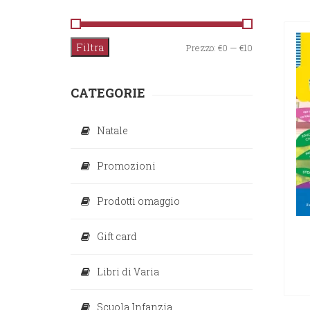
Filtra
Prezzo
Prezzo
Prezzo:
€0
—
€10
Min
Max
CATEGORIE
Natale
Promozioni
Prodotti omaggio
Gift card
Libri di Varia
Scuola Infanzia