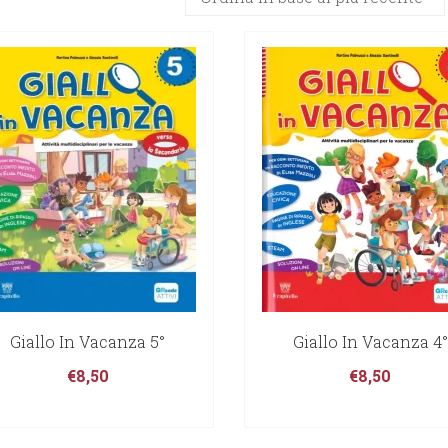
in
base
al
più
recente
Giallo In Vacanza 5°
Giallo In Vacanza 4°
€
8,50
€
8,50