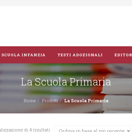
SCUOLA INFANZIA
TESTI ADOZIONALI
EDITOR
La Scuola Primaria
Libri album
Vacanze
La Scuola Primaria
Home
Prodotti
Guide didattiche
Ordina
lizzazione di 4 risultati