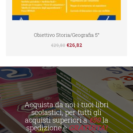
Obiettivo Storia/Geografia 5°
€
26,82
€
29,80
Acquista da noi i tuoi libri
scolastici, per tutti gli
acquisti superiori a
€50
la
spedizione è
GRATUITA!