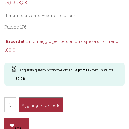
€
8,50
€
8,08
Il mulino a vento – serie i classici
Pagine 176
!Ricorda!
Un omaggio per te con una spesa di almeno
100 €!
Acquista questo prodotto e ottieni
8
punti
- per un valore
di
€
0,08
Alice
Aggiungi al carrello
nel
Paese
delle