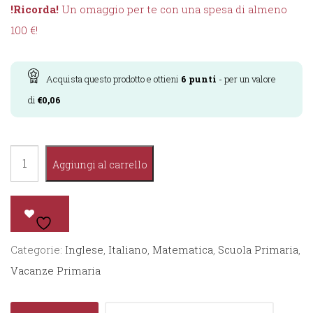
!Ricorda!
Un omaggio per te con una spesa di almeno
100 €!
Acquista questo prodotto e ottieni
6
punti
- per un valore
di
€
0,06
In
Aggiungi al carrello
Vacanza
con
Rafus
3°
Categorie:
Inglese
,
Italiano
,
Matematica
,
Scuola Primaria
,
quantità
Vacanze Primaria