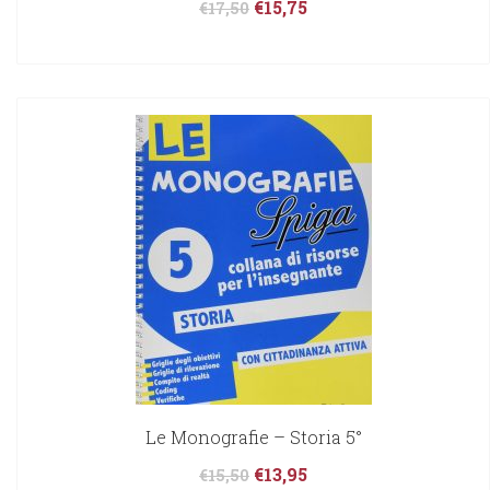
€
15,75
€
17,50
Le Monografie – Storia 5°
€
13,95
€
15,50