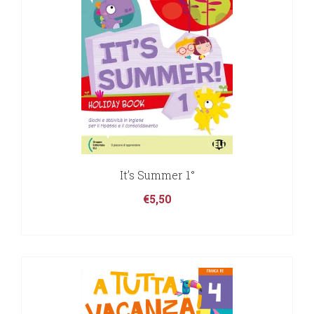
It’s Summer 1°
€
5,50