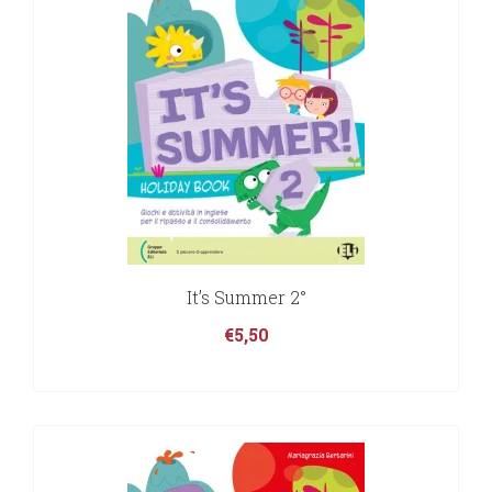
It’s Summer 2°
€
5,50