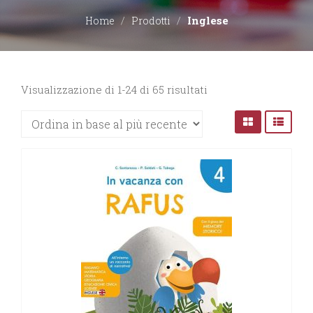
Inglese
Home
Prodotti
EDITORI
CONTATTACI
Ordina
Visualizzazione di 1-24 di 65 risultati
in
LIBRERIE
base
al
più
recente