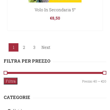
Volo In Secondaria 5°
€
8,50
1
2
3
Next
FILTRA PER PREZZO
Filtra
Pr
Pr
Prezzo:
€0
—
€20
M
M
CATEGORIE