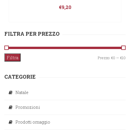
€
9,20
FILTRA PER PREZZO
Filtra
Pr
Pr
Prezzo:
€0
—
€10
M
M
CATEGORIE
Natale
Promozioni
Prodotti omaggio