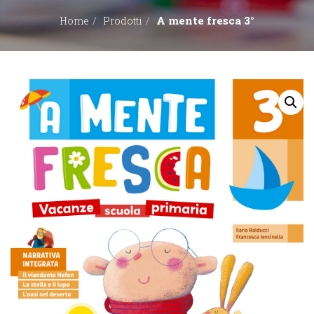
A mente fresca 3°
Home
Prodotti
EDITORI
CONTATTACI
LIBRERIE