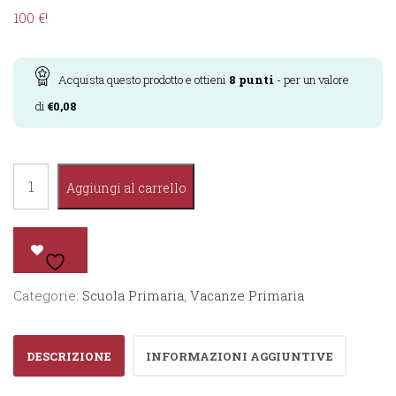
100 €!
Acquista questo prodotto e ottieni
8
punti
- per un valore
di
€
0,08
A
Aggiungi al carrello
mente
fresca
3°
quantità
Categorie:
Scuola Primaria
,
Vacanze Primaria
DESCRIZIONE
INFORMAZIONI AGGIUNTIVE