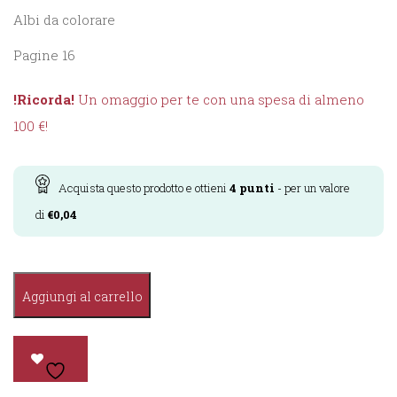
Albi da colorare
Pagine 16
!Ricorda!
Un omaggio per te con una spesa di almeno
100 €!
Acquista questo prodotto e ottieni
4
punti
- per un valore
di
€
0,04
Coloriamo
Aggiungi al carrello
-
Gli
Animali
Del