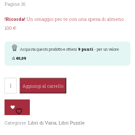
Pagine 16
!Ricorda!
Un omaggio per te con una spesa di almeno
100 €!
Acquista questo prodotto e ottieni
9
punti
- per un valore
di
€
0,09
Costruisci
Aggiungi al carrello
Fiabe
-
Hansel
e
Categorie:
Libri di Varia
,
Libri Puzzle
Gretel