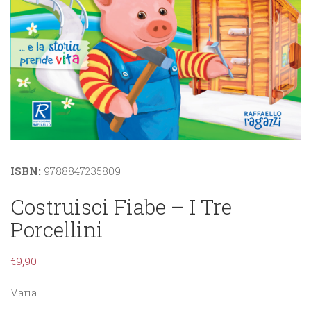
ISBN:
9788847235809
Costruisci Fiabe – I Tre
Porcellini
€
9,90
Varia