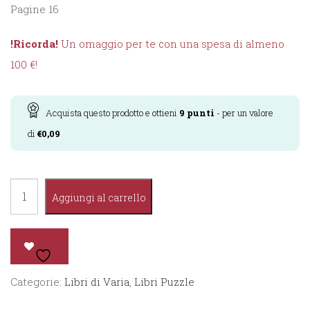
Pagine 16
!Ricorda!
Un omaggio per te con una spesa di almeno
100 €!
Acquista questo prodotto e ottieni
9
punti
- per un valore
di
€
0,09
Costruisci
Aggiungi al carrello
Fiabe
-
I
Tre
Categorie:
Libri di Varia
,
Libri Puzzle
Porcellini