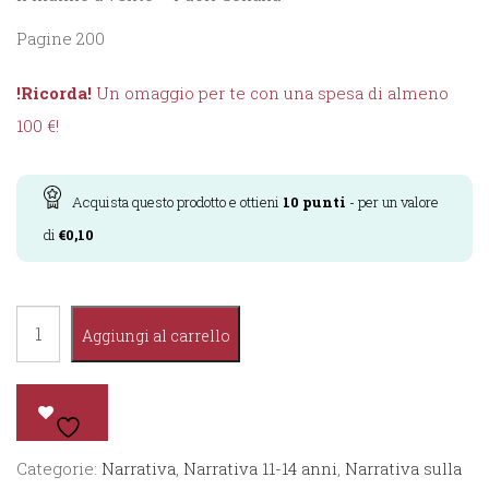
Pagine 200
!Ricorda!
Un omaggio per te con una spesa di almeno
100 €!
Acquista questo prodotto e ottieni
10
punti
- per un valore
di
€
0,10
Cuori
Aggiungi al carrello
Forti
quantità
Categorie:
Narrativa
,
Narrativa 11-14 anni
,
Narrativa sulla