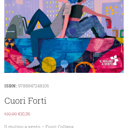
ISBN:
9788847248106
Cuori Forti
€
10,90
€
10,36
Il mulino a vento – Fuori Collana