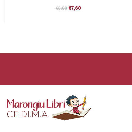
€
7,60
€
8,00