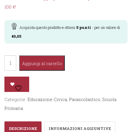
100 €!
Acquista questo prodotto e ottieni
5
punti
- per un valore di
€
0,05
Educazione
Aggiungi al carrello
Civica
2°
quantità
Categorie:
Educazione Civica
,
Parascolastico
,
Scuola
Primaria
DESCRIZIONE
INFORMAZIONI AGGIUNTIVE