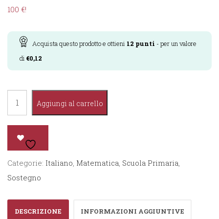
100 €!
Acquista questo prodotto e ottieni
12
punti
- per un valore
di
€
0,12
Fare
Aggiungi al carrello
Scuola
con
gli
alunni
Categorie:
Italiano
,
Matematica
,
Scuola Primaria
,
BES
Sostegno
e
DSA
DESCRIZIONE
INFORMAZIONI AGGIUNTIVE
1°-2°-3°