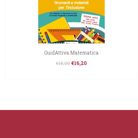
GuidAttiva Matematica
€
16,20
€
18,00