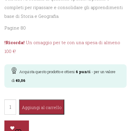
completi per ripassare e consolidare gli apprendimenti
base di Storia e Geografia.
Pagine 80
!Ricorda!
Un omaggio per te con una spesa di almeno
100 €!
Acquista questo prodotto e ottieni
6
punti
- per un valore
di
€
0,06
Geostoria
Aggiungi al carrello
più
5°
quantità