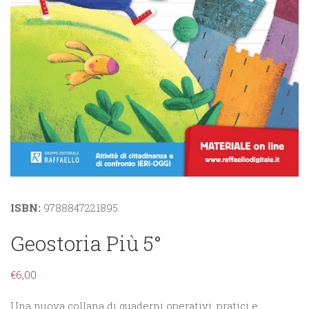
ISBN:
9788847221895
Geostoria Più 5°
€
6,00
Una nuova collana di quaderni operativi, pratici e