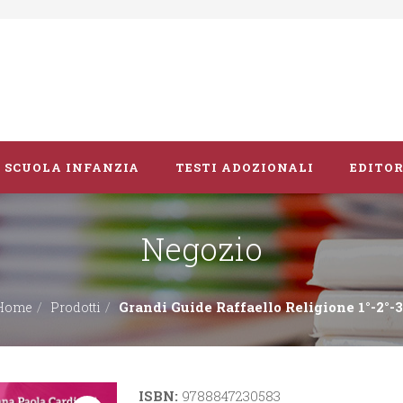
SCUOLA INFANZIA
TESTI ADOZIONALI
EDITOR
Negozio
Libri album
Vacanze
Grandi Guide Raffaello Religione 1°-2°-3
Home
Prodotti
Guide didattiche
ISBN:
9788847230583