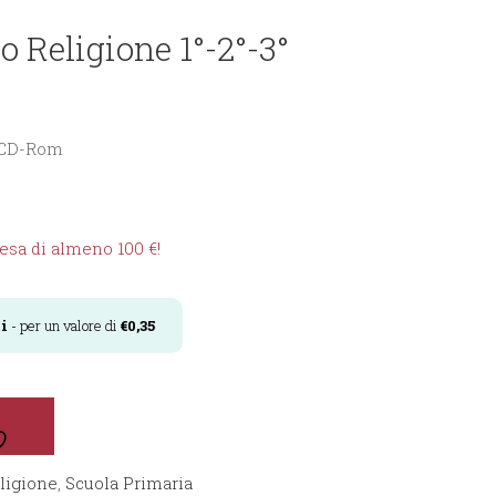
o Religione 1°-2°-3°
n CD-Rom
sa di almeno 100 €!
i
- per un valore di
€
0,35
ligione
,
Scuola Primaria