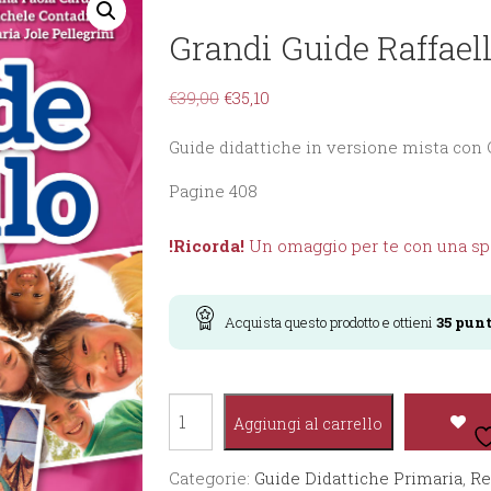
Grandi Guide Raffaell
€
39,00
€
35,10
Guide didattiche in versione mista co
Pagine 408
!Ricorda!
Un omaggio per te con una spe
Acquista questo prodotto e ottieni
35
punt
Grandi
Aggiungi al carrello
Guide
Raffaello
Categorie:
Guide Didattiche Primaria
,
Re