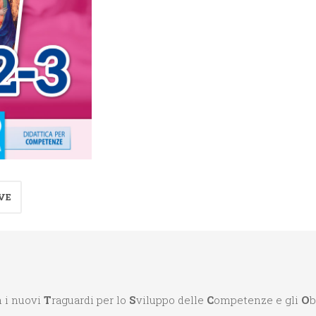
Religione
1°-2°-3°
quantità
VE
 i nuovi
T
raguardi per lo
S
viluppo delle
C
ompetenze e gli
O
b