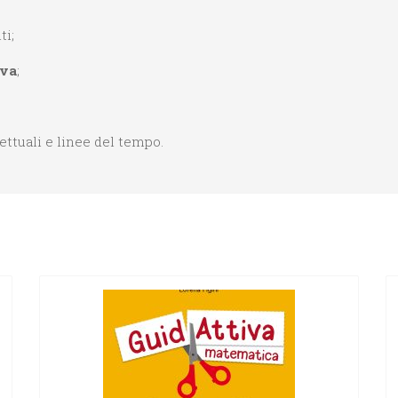
ti;
iva
;
ttuali e linee del tempo.