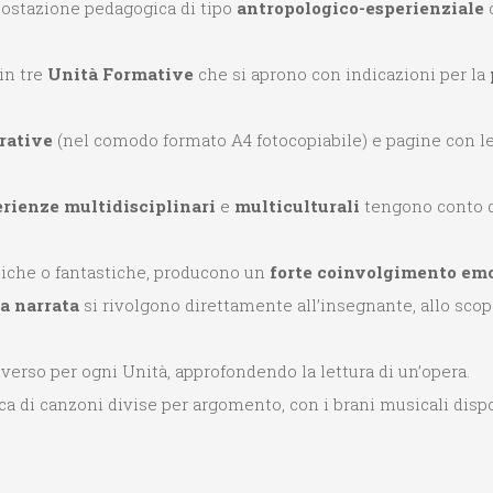
mpostazione pedagogica di tipo
antropologico-esperienziale
 in tre
Uni­tà Formative
che si aprono con indicazioni per la
rative
(nel comodo formato A4 fotocopiabile) e pagine con l
rienze mul­tidisciplinari
e
multiculturali
tengono conto 
stiche o fan­tastiche, producono un
forte coinvolgimento em
ia narrata
si rivolgono direttamente all’insegnante, allo scopo
iverso per ogni Unità, approfondendo la lettura di un’opera.
cca di canzoni divise per argomento, con i brani musicali disp