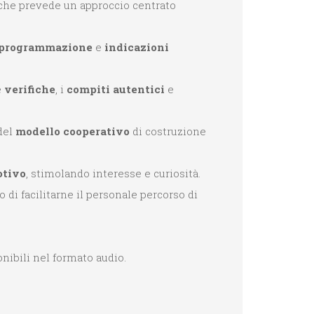
che prevede un approccio centrato
programmazione
e
indicazioni
e
verifiche
, i
compiti autentici
e
del
modello cooperativo
di costruzione
otivo
, stimolando interesse e curiosità.
 di facilitarne il personale percorso di
onibili nel formato audio.