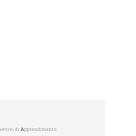
iettivi di
A
pprendimento.