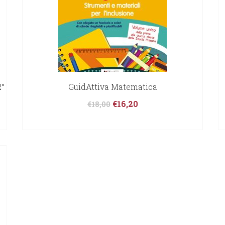
2°
GuidAttiva Matematica
€
16,20
€
18,00