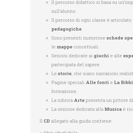
Il percorso didattico si basa su un’i
sull’alunno.
Il percorso di ogni classe è articolato
pedagogiche
.
Sono presenti numerose
schede ope
le
mappe
concettuali.
Sezioni dedicate ai
giochi
e alle
espe
parteci­pata del sapere.
Le
storie
, che siano narrazioni reali
Pagine speciali
Alle fonti
e
La Bibb
formazione.
La rubrica
Arte
presenta un pittore d
La sezione dedicata alla
Musica
è ri
Il
CD
allegato alla guida contiene:
– libro sfogliabile;