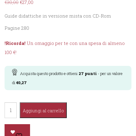
€
30,00
€
27,00
Guide didattiche in versione mista con CD-Rom
Pagine 280
!Ricorda!
Un omaggio per te con una spesa di almeno
100 €!
Acquista questo prodotto e ottieni
27
punti
- per un valore
di
€
0,27
Grandi
Aggiungi al carrello
Guide
Raffaello
Religione