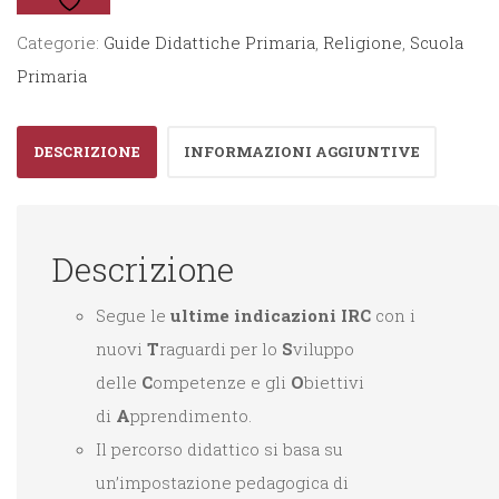
4°-5°
Categorie:
Guide Didattiche Primaria
,
Religione
,
Scuola
quantità
Primaria
DESCRIZIONE
INFORMAZIONI AGGIUNTIVE
Descrizione
Segue le
ultime indicazioni IRC
con i
nuovi
T
raguardi per lo
S
viluppo
delle
C
ompetenze e gli
O
biettivi
di
A
pprendimento.
Il percorso didattico si basa su
un’impostazione pedagogica di