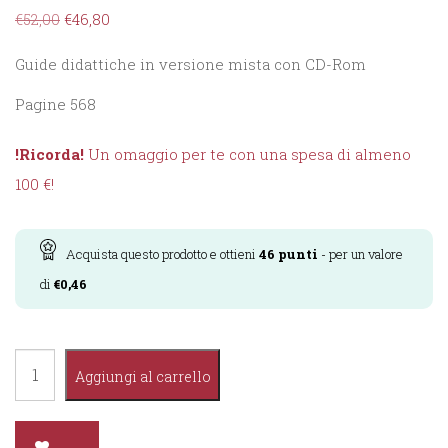
€
52,00
€
46,80
Guide didattiche in versione mista con CD-Rom
Pagine 568
!Ricorda!
Un omaggio per te con una spesa di almeno
100 €!
Acquista questo prodotto e ottieni
46
punti
- per un valore
di
€
0,46
Grandi
Aggiungi al carrello
Guide
Raffaello