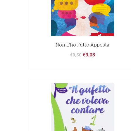
Non L’ho Fatto Apposta
€
9,03
€
9,50