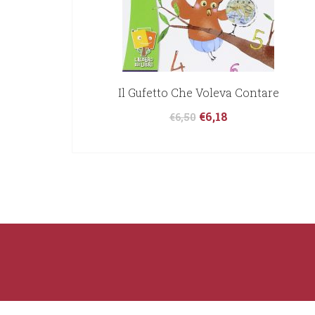
Il Gufetto Che Voleva Contare
€
6,18
€
6,50