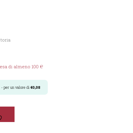
toria
sa di almeno 100 €!
i
- per un valore di
€
0,08