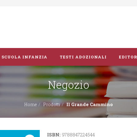
SCUOLA INFANZIA
TESTI ADOZIONALI
EDITOR
Negozio
Libri album
Vacanze
Il Grande Cammino
Home
Prodotti
Guide didattiche
ISBN:
9788847224544