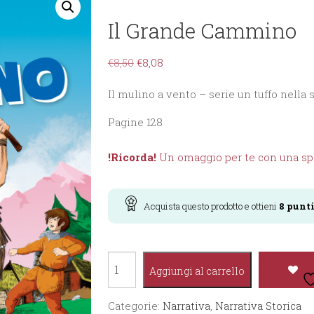
Il Grande Cammino
€
8,50
€
8,08
Il mulino a vento – serie un tuffo nella s
Pagine 128
!Ricorda!
Un omaggio per te con una spe
Acquista questo prodotto e ottieni
8
punt
Il
Aggiungi al carrello
Grande
Cammino
Categorie:
Narrativa
,
Narrativa Storica