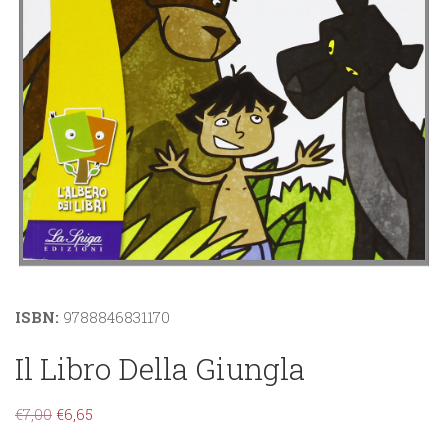
ISBN:
9788846831170
Il Libro Della Giungla
€
7,00
€
6,65