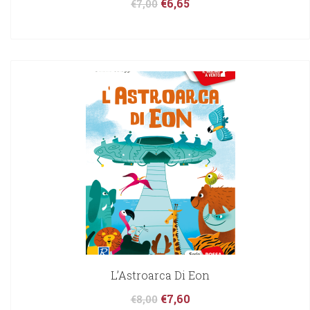
€
6,65
€
7,00
L’Astroarca Di Eon
€
7,60
€
8,00