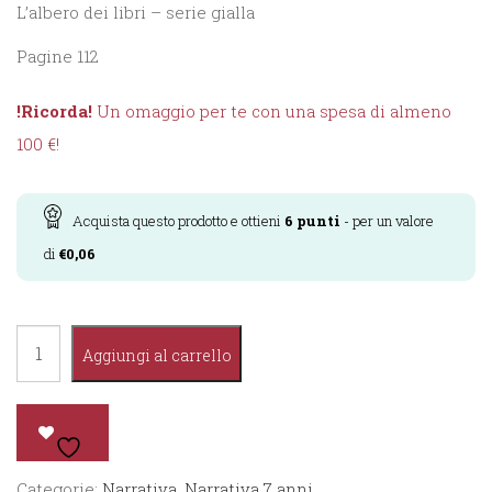
L’albero dei libri – serie gialla
Pagine 112
!Ricorda!
Un omaggio per te con una spesa di almeno
100 €!
Acquista questo prodotto e ottieni
6
punti
- per un valore
di
€
0,06
Il
Aggiungi al carrello
libro
della
giungla
quantità
Categorie:
Narrativa
,
Narrativa 7 anni