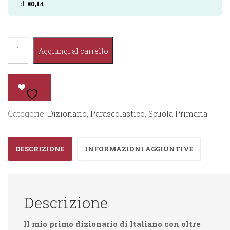
di
€
0,14
Il
Aggiungi al carrello
mio
primo
dizionario
di
Categorie:
Dizionario
,
Parascolastico
,
Scuola Primaria
Italiano
quantità
DESCRIZIONE
INFORMAZIONI AGGIUNTIVE
Descrizione
Il mio primo dizionario di Italiano con oltre