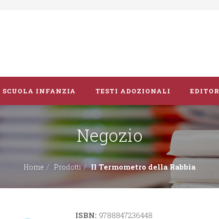
SCUOLA INFANZIA
TESTI ADOZIONALI
EDITOR
Negozio
Libri album
Vacanze
Il Termometro della Rabbia
Home
Prodotti
Guide didattiche
ISBN:
9788847236448