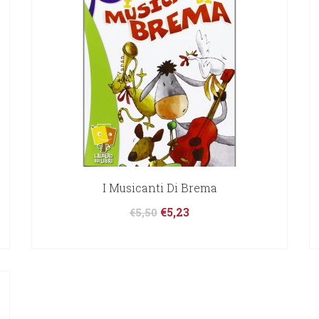
I Musicanti Di Brema
€
5,23
€
5,50