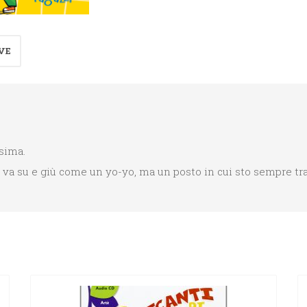
Rabbia
quantità
VE
ssima.
i, va su e giù come un yo-yo, ma un posto in cui sto sempre tra