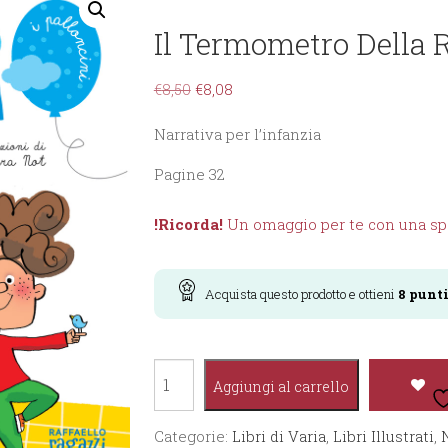
Il Termometro Della 
€
8,50
€
8,08
Narrativa per l’infanzia
Pagine 32
!Ricorda!
Un omaggio per te con una spe
Acquista questo prodotto e ottieni
8
punt
Il
Aggiungi al carrello
Termometro
della
Categorie:
Libri di Varia
,
Libri Illustrati
,