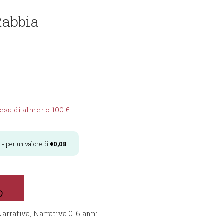
Rabbia
sa di almeno 100 €!
i
- per un valore di
€
0,08
Narrativa
,
Narrativa 0-6 anni