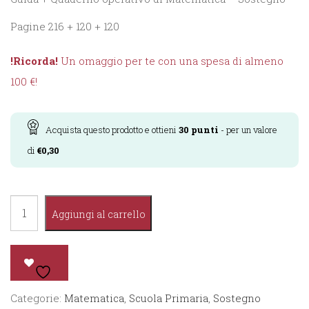
Pagine 216 + 120 + 120
!Ricorda!
Un omaggio per te con una spesa di almeno
100 €!
Acquista questo prodotto e ottieni
30
punti
- per un valore
di
€
0,30
Imparare
Aggiungi al carrello
Facile
Matematica
-
"Strumentalità
Categorie:
Matematica
,
Scuola Primaria
,
Sostegno
di