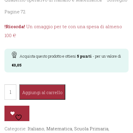
Pagine 72
!Ricorda!
Un omaggio per te con una spesa di almeno
100 €!
Acquista questo prodotto e ottieni
5
punti
- per un valore di
€
0,05
Imparare
Aggiungi al carrello
Facile
-
Per
cominciare
Categorie:
Italiano
,
Matematica
,
Scuola Primaria
,