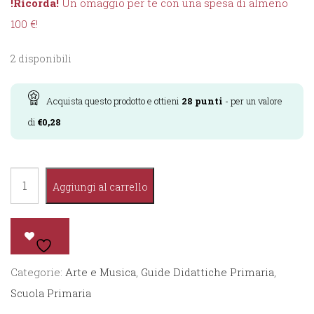
!Ricorda!
Un omaggio per te con una spesa di almeno
100 €!
2 disponibili
Acquista questo prodotto e ottieni
28
punti
- per un valore
di
€
0,28
Insegnare.Lim
Aggiungi al carrello
Arte
e
Musica
2-
Categorie:
Arte e Musica
,
Guide Didattiche Primaria
,
3°
Scuola Primaria
quantità