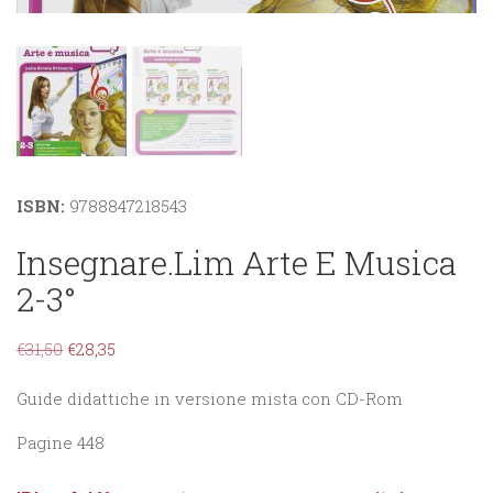
ISBN:
9788847218543
Insegnare.Lim Arte E Musica
2-3°
€
31,50
€
28,35
Guide didattiche in versione mista con CD-Rom
Pagine 448