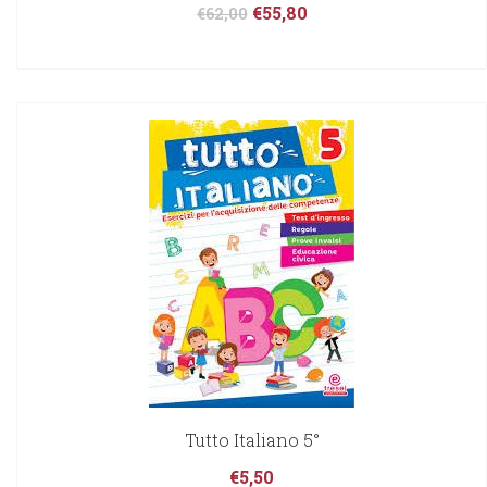
€
55,80
€
62,00
Tutto Italiano 5°
€
5,50