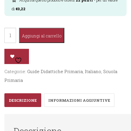
Acquista questo prodotto e ottieni
22
punti
- per un valore
di
€
0,22
Insegnare.Lim
Aggiungi al carrello
Italiano
2°
quantità
Categorie:
Guide Didattiche Primaria
,
Italiano
,
Scuola
Primaria
DESCRIZIONE
INFORMAZIONI AGGIUNTIVE
Descrizione