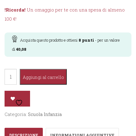
!Ricorda!
Un omaggio per te con una spesa di almeno
100 €!
Acquista questo prodotto e ottieni
8
punti
- per un valore
di
€
0,08
La
Aggiungi al carrello
Samba
dello
Struzzo
quantità
Categoria:
Scuola Infanzia
DESCRIZIONE
INFORMAZIONI AGGIUNTIVE