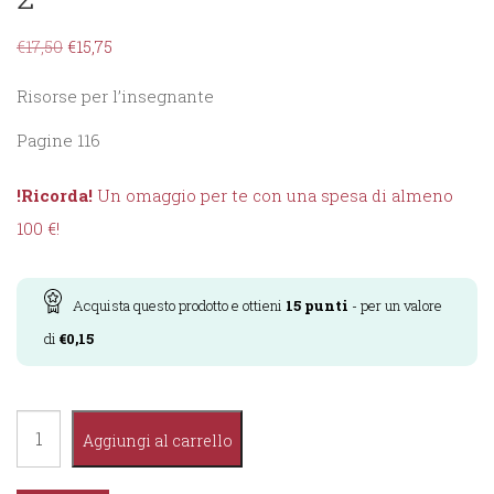
€
17,50
€
15,75
Risorse per l’insegnante
Pagine 116
!Ricorda!
Un omaggio per te con una spesa di almeno
100 €!
Acquista questo prodotto e ottieni
15
punti
- per un valore
di
€
0,15
Le
Aggiungi al carrello
Monografie
-