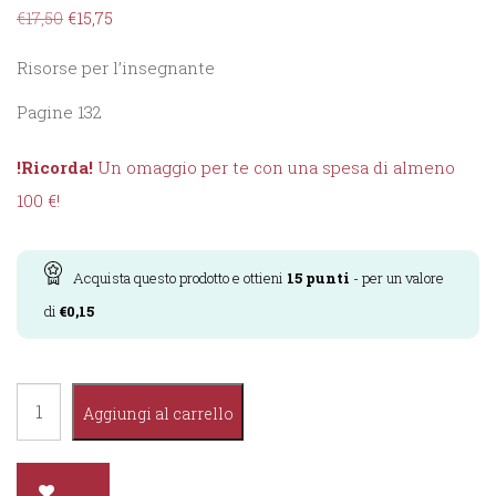
€
17,50
€
15,75
Risorse per l’insegnante
Pagine 132
!Ricorda!
Un omaggio per te con una spesa di almeno
100 €!
Acquista questo prodotto e ottieni
15
punti
- per un valore
di
€
0,15
Le
Aggiungi al carrello
Monografie
-