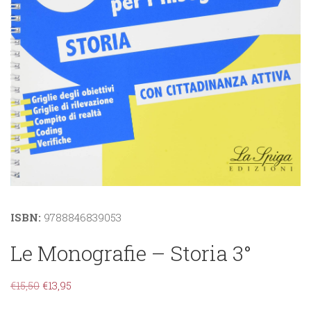
ISBN:
9788846839053
Le Monografie – Storia 3°
€
15,50
€
13,95