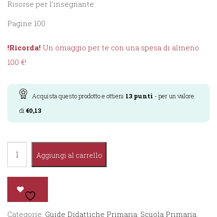
Risorse per l’insegnante
Pagine 100
!Ricorda!
Un omaggio per te con una spesa di almeno
100 €!
Acquista questo prodotto e ottieni
13
punti
- per un valore
di
€
0,13
Le
Aggiungi al carrello
Monografie
-
Storia
3°
Categorie:
Guide Didattiche Primaria
,
Scuola Primaria
,