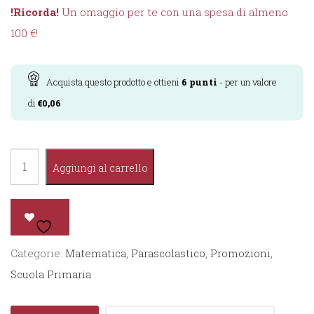
!Ricorda!
Un omaggio per te con una spesa di almeno
100 €!
Acquista questo prodotto e ottieni
6
punti
- per un valore
di
€
0,06
Matematica
Aggiungi al carrello
in
gioco
1°
quantità
Categorie:
Matematica
,
Parascolastico
,
Promozioni
,
Scuola Primaria