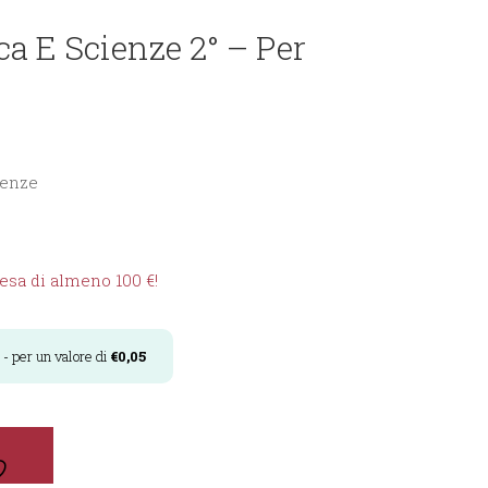
a E Scienze 2° – Per
ienze
sa di almeno 100 €!
- per un valore di
€
0,05