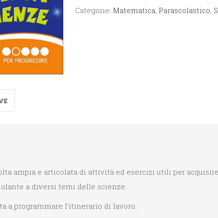
e
Categorie:
Matematica
,
Parascolastico
,
S
Scienze
2°
-
Per
Progredire
quantità
VE
ta ampia e articolata di attività ed esercizi utili per acquisi
lante a diversi temi delle scienze.
ta a programmare l’itinerario di lavoro.