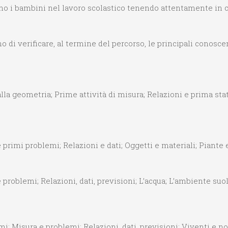
o i bambini nel lavoro scolastico tenendo attentamente in c
di verificare, al termine del percorso, le principali conosce
lla geometria; Prime attività di misura; Relazioni e prima stati
primi problemi; Relazioni e dati; Oggetti e materiali; Piante e
roblemi; Relazioni, dati, previsioni; L’acqua; L’ambiente suolo
; Misura e problemi; Relazioni, dati, previsioni; Viventi e non