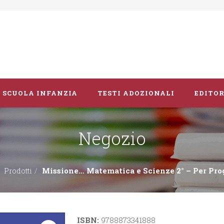
SCUOLA INFANZIA
TESTI ADOZIONALI
EDITOR
Negozio
Libri album
Vacanze
Missione… Matematica e Scienze 2° – Per Pro
Prodotti
Guide didattiche
ISBN:
9788873341888