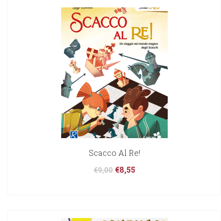
Scacco Al Re!
€
8,55
€
9,00