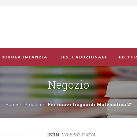
SCUOLA INFANZIA
TESTI ADOZIONALI
EDITOR
Negozio
Libri album
Vacanze
Per nuovi traguardi Matematica 2°
Home
Prodotti
Guide didattiche
ISBN:
9788883974274