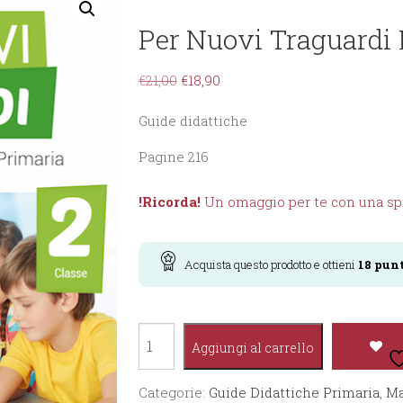
Per Nuovi Traguardi
€
21,00
€
18,90
Guide didattiche
Pagine 216
!Ricorda!
Un omaggio per te con una spe
Acquista questo prodotto e ottieni
18
punt
Per
Aggiungi al carrello
nuovi
traguardi
Categorie:
Guide Didattiche Primaria
,
Ma