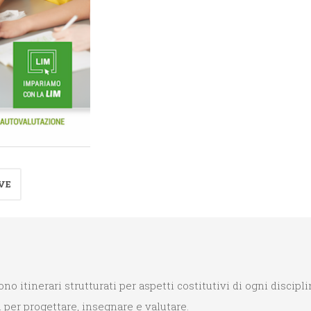
Matematica
2°
quantità
VE
inerari strutturati per aspetti costitutivi di ogni discipli
per progettare, insegnare e valutare.