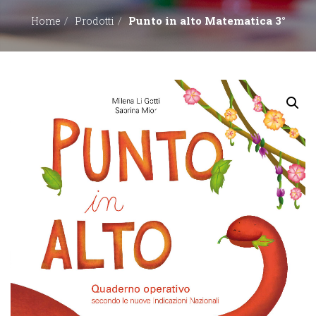
Punto in alto Matematica 3°
Home
Prodotti
EDITORI
CONTATTACI
LIBRERIE