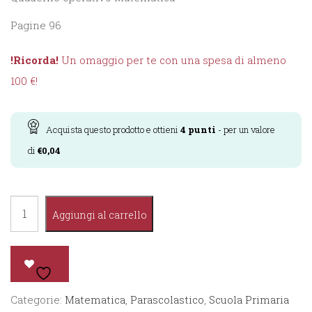
Pagine 96
!Ricorda!
Un omaggio per te con una spesa di almeno
100 €!
Acquista questo prodotto e ottieni
4
punti
- per un valore
di
€
0,04
Punto
Aggiungi al carrello
in
alto
Matematica
3°
Categorie:
Matematica
,
Parascolastico
,
Scuola Primaria
quantità