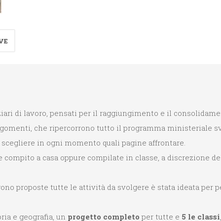
e
Immagine
4°
VE
quantità
ziari di lavoro, pensati per il raggiungimento e il consolidam
rgomenti, che ripercorrono tutto il programma ministeriale sv
do scegliere in ogni momento quali pagine affrontare.
ompito a casa oppure compilate in classe, a discrezione dell
no proposte tutte le attività da svolgere è stata ideata per 
ria e geografia, un
progetto completo
per tutte e
5 le classi