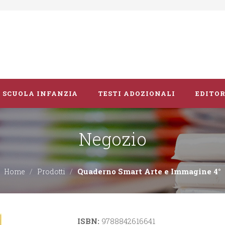
SCUOLA INFANZIA
TESTI ADOZIONALI
EDITOR
Negozio
Libri album
Vacanze
Quaderno Smart Arte e Immagine 4°
Home
Prodotti
Guide didattiche
ISBN:
9788842616641