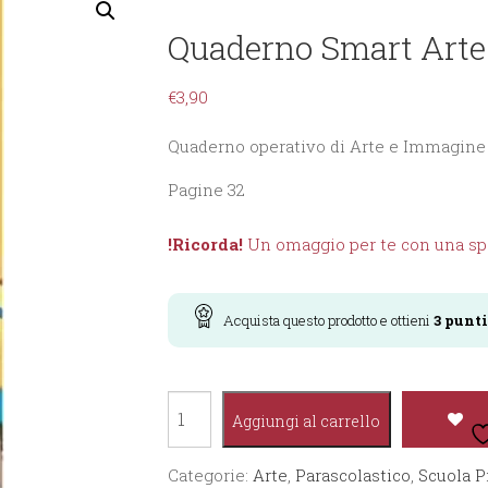
Quaderno Smart Arte
€
3,90
Quaderno operativo di Arte e Immagine
Pagine 32
!Ricorda!
Un omaggio per te con una spe
Acquista questo prodotto e ottieni
3
punti
Quaderno
Aggiungi al carrello
Smart
Arte
Categorie:
Arte
,
Parascolastico
,
Scuola P