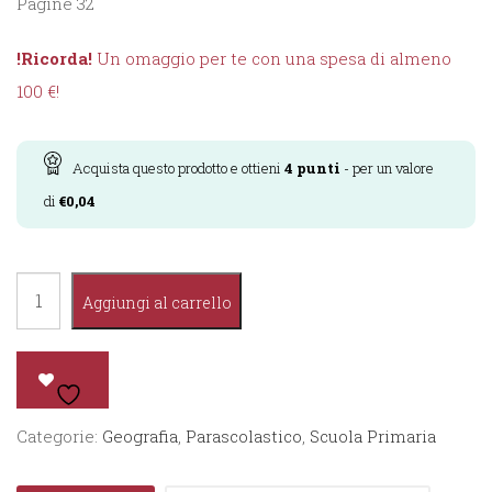
Pagine 32
!Ricorda!
Un omaggio per te con una spesa di almeno
100 €!
Acquista questo prodotto e ottieni
4
punti
- per un valore
di
€
0,04
Quaderno
Aggiungi al carrello
Smart
Geografia
1°
quantità
Categorie:
Geografia
,
Parascolastico
,
Scuola Primaria