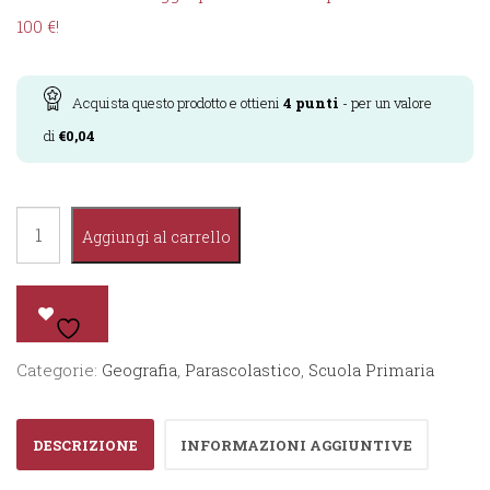
100 €!
Acquista questo prodotto e ottieni
4
punti
- per un valore
di
€
0,04
Quaderno
Aggiungi al carrello
Smart
Geografia
2°
quantità
Categorie:
Geografia
,
Parascolastico
,
Scuola Primaria
DESCRIZIONE
INFORMAZIONI AGGIUNTIVE