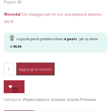
Pagine 48
!Ricorda!
Un omaggio per te con una spesa di almeno
100 €!
Acquista questo prodotto e ottieni
4
punti
- per un valore
di
€
0,04
Quaderno
Aggiungi al carrello
Smart
Scienze
e
Tecnologia
Categorie:
Parascolastico
,
Scienze
,
Scuola Primaria
3°
quantità