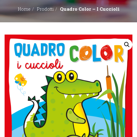
Quadro Color – I Cuccioli
Home
Prodotti
EDITORI
CONTATTACI
LIBRERIE