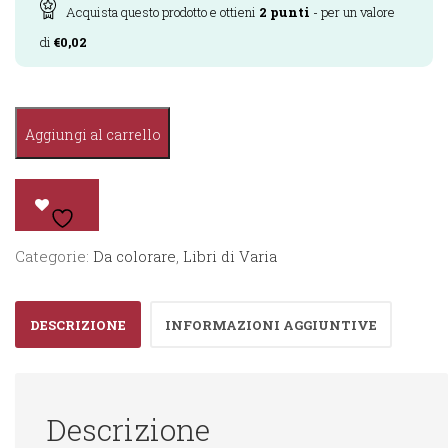
Acquista questo prodotto e ottieni
2
punti
- per un valore
di
€
0,02
Quadro
Aggiungi al carrello
Color
-
I
Cuccioli
Categorie:
Da colorare
,
Libri di Varia
quantità
DESCRIZIONE
INFORMAZIONI AGGIUNTIVE
Descrizione