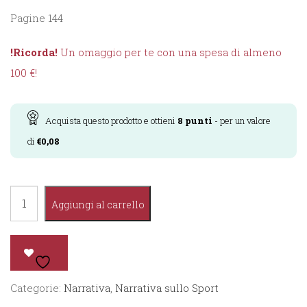
Pagine 144
!Ricorda!
Un omaggio per te con una spesa di almeno
100 €!
Acquista questo prodotto e ottieni
8
punti
- per un valore
di
€
0,08
Roma
Aggiungi al carrello
quantità
Categorie:
Narrativa
,
Narrativa sullo Sport