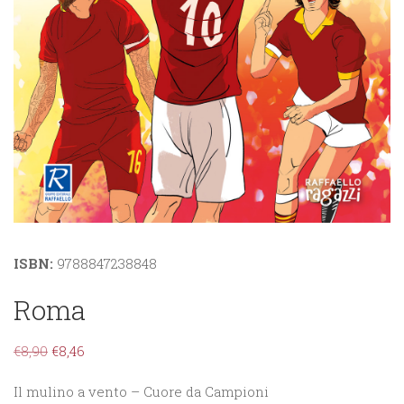
ISBN:
9788847238848
Roma
€
8,90
€
8,46
Il mulino a vento – Cuore da Campioni