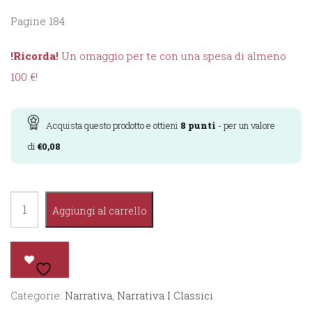
Pagine 184
!Ricorda!
Un omaggio per te con una spesa di almeno
100 €!
Acquista questo prodotto e ottieni
8
punti
- per un valore
di
€
0,08
Senza
Aggiungi al carrello
Famiglia
quantità
Categorie:
Narrativa
,
Narrativa I Classici