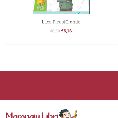
Luca PiccolGrande
€
6,18
€
6,50