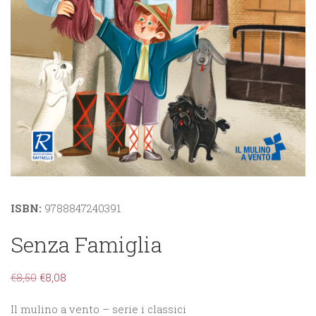
ISBN:
9788847240391
Senza Famiglia
€
8,50
€
8,08
Il mulino a vento – serie i classici