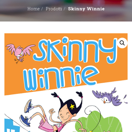
Skinny Winnie
Home
Prodotti
EDITORI
CONTATTACI
LIBRERIE