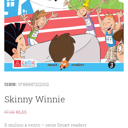
ISBN:
9788847222502
Skinny Winnie
€
7,00
€
6,65
Il mulino a vento – serie Smart readers