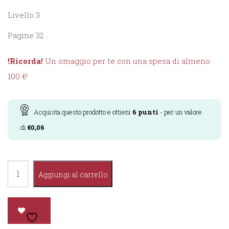
Livello 3
Pagine 32
!Ricorda!
Un omaggio per te con una spesa di almeno
100 €!
Acquista questo prodotto e ottieni
6
punti
- per un valore
di
€
0,06
Skinny
Aggiungi al carrello
Winnie
quantità