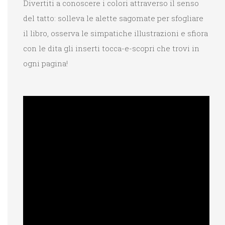
Divertiti a conoscere i colori attraverso il senso
del tatto: solleva le alette sagomate per sfogliare
il libro, osserva le simpatiche illustrazioni e sfiora
con le dita gli inserti tocca-e-scopri che trovi in
ogni pagina!