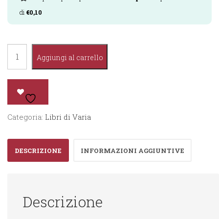
di
€
0,10
Tocca
Aggiungi al carrello
e
Scopri
-
I
Categoria:
Libri di Varia
Colori
quantità
DESCRIZIONE
INFORMAZIONI AGGIUNTIVE
Descrizione