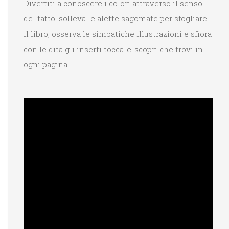
Divertiti a conoscere i colori attraverso il senso
del tatto: solleva le alette sagomate per sfogliare
il libro, osserva le simpatiche illustrazioni e sfiora
con le dita gli inserti tocca-e-scopri che trovi in
ogni pagina!