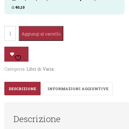
di
€
0,10
Tocca
Aggiungi al carrello
e
Scopri
-
I
Categoria:
Libri di Varia
Numeri
quantità
DESCRIZIONE
INFORMAZIONI AGGIUNTIVE
Descrizione