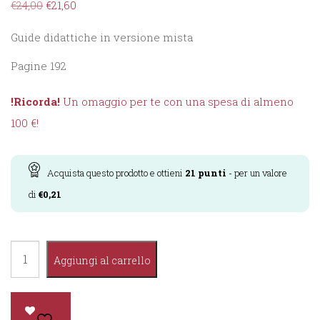
€
24,00
€
21,60
Guide didattiche in versione mista
Pagine 192
!Ricorda!
Un omaggio per te con una spesa di almeno
100 €!
Acquista questo prodotto e ottieni
21
punti
- per un valore
di
€
0,21
Traguardo
Aggiungi al carrello
competenze
Matematica
1°