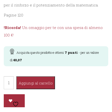
per il rinforzo e il potenziamento della matematica.
Pagine 120
!Ricorda!
Un omaggio per te con una spesa di almeno
100 €!
Acquista questo prodotto e ottieni
7
punti
- per un valore
di
€
0,07
Vado
Aggiungi al carrello
Bene
in
Matematica
1°