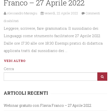
Franco – 27 Aprile 2022
Alessandro Marongiu
venerdì, 22 Aprile 2022
Commenti
su
disabilitati
Leggere, scrivere, fare grammatica. Il sussidiario dei
Webinar
Linguaggi come strumento facilitatore 27 Aprile 2022
gratuito
Dalle ore 17:30 alle ore 18:30 Esempi pratici di didattica
con
applicata tratti dal sussidiario dei …
Flavia
Franco
VEDI ALTRO
–
Cerca
27
Aprile
2022
ARTICOLI RECENTI
Webinar gratuito con Flavia Franco – 27 Aprile 2022