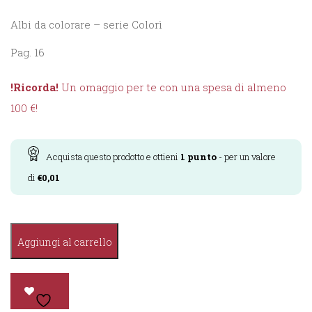
Albi da colorare – serie Colorì
Pag. 16
!Ricorda!
Un omaggio per te con una spesa di almeno
100 €!
Acquista questo prodotto e ottieni
1
punto
- per un valore
di
€
0,01
Colorì
Aggiungi al carrello
-
Principesse
e