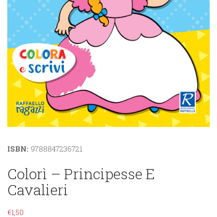
ISBN:
9788847236721
Colorì – Principesse E
Cavalieri
€
1,50