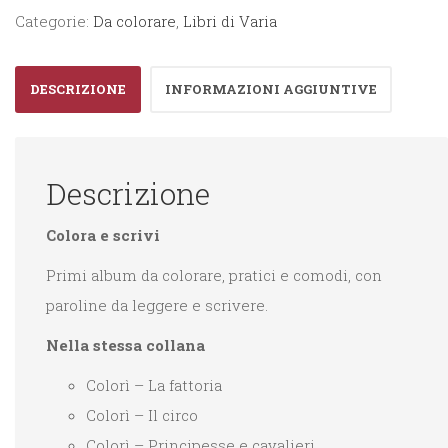
Cavalieri
Categorie:
Da colorare
,
Libri di Varia
quantità
DESCRIZIONE
INFORMAZIONI AGGIUNTIVE
Descrizione
Colora e scrivi
Primi album da colorare, pratici e comodi, con
paroline da leggere e scrivere.
Nella stessa collana
Colorì – La fattoria
Colorì – Il circo
Colorì – Principesse e cavalieri