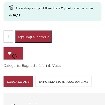
Acquista questo prodotto e ottieni
7
punti
- per un valore
di
€
0,07
Facciamo
Aggiungi al carrello
il
Bagnetto
-
Pinguino
Categorie:
Bagnetto
,
Libri di Varia
quantità
DESCRIZIONE
INFORMAZIONI AGGIUNTIVE